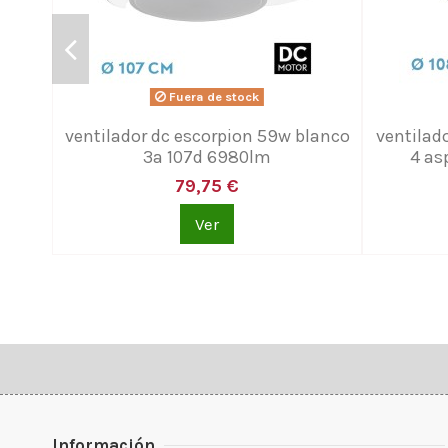
Fuera de stock
ventilador dc escorpion 59w blanco
ventilad
3a 107d 6980lm
4 as
79,75 €
Ver
Información