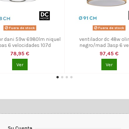
Fuera de stock
Fuera de stock
or dani 59w 6980lm niquel
ventilador dc 48w ol
pas 6 velocidades 107d
negro/mad 3asp 6 vel
78,95 €
97,45 €
Ver
Ver
Su Cuenta