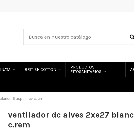
PRODUCTOS
HINATA
BRITISH COTTON
A
FITOSANITARIOS
 blanco 6 aspas rev c.rem
ventilador dc alves 2xe27 blanc
c.rem