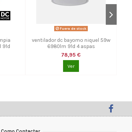
Fuera de stock
impia
ventilador dc bayomo niquel 59w
v
 91d
6980lm 91d 4 aspas
ma
78,95 €
Ver
Como Contactar