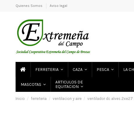
Quienes Somos
Aviso legal
FERRETERIA
CAZA
PESCA
LA C
ARTICULOS DE
MASCOTAS
EQUITACION
Inicio
ferreteria
ventilacion y aire
ventilador dc alves 2xe27