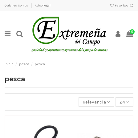
Quienes Somos
Aviso legal
Favoritos (
0
)
0
Inicio
pesca
pesca
pesca
Relevancia
24