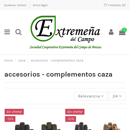
Quienes Somos
Aviso legal
Favoritos (
0
)
0
Inicio
caza
accesorios - complementos caza
accesorios - complementos caza
Relevancia
24
¡En oferta!
¡En oferta!
-10%
-10%