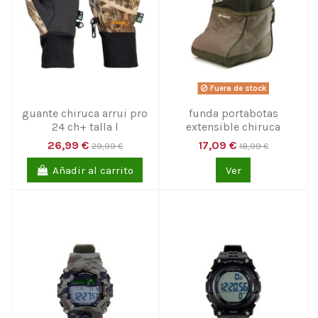
Fuera de stock
guante chiruca arrui pro
funda portabotas
24 ch+ talla l
extensible chiruca
26,99 €
17,09 €
29,99 €
18,99 €
Añadir al carrito
Ver