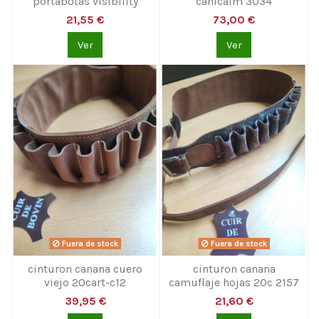
portabotas visibility
canicalm 3034
21,55 €
73,00 €
Ver
Ver
Fuera de stock
Fuera de stock
cinturon canana cuero
cinturon canana
viejo 20cart-c12
camuflaje hojas 20c 2157
39,95 €
21,60 €