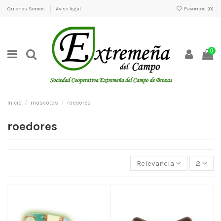
Quienes Somos
Aviso legal
Favoritos (
0
)
0
Inicio
mascotas
roedores
roedores
Relevancia
2