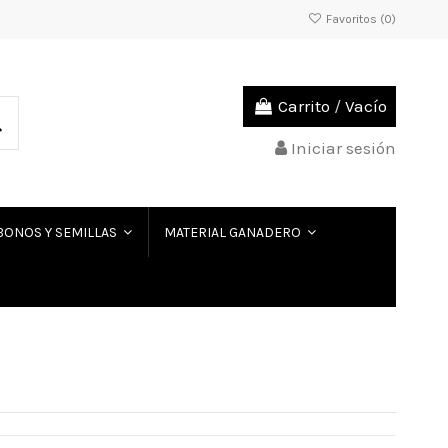
Favoritos (
0
)
Carrito
/
Vacío
Iniciar sesión
BONOS Y SEMILLAS
MATERIAL GANADERO