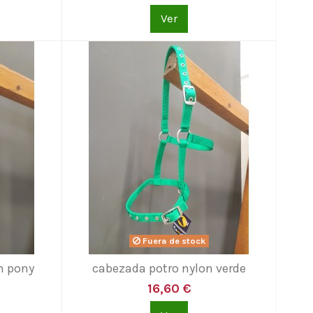
Ver
Fuera de stock
n pony
cabezada potro nylon verde
16,60 €