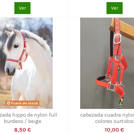
Ver
Ver
Fuera de stock
zada hippo de nylon full
cabezada cuadra nylo
burdeos / beige
colores surtidos
8,50 €
10,00 €