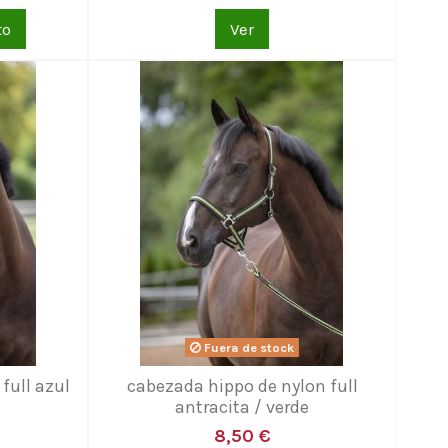
to
Ver
Fuera de stock
full azul
cabezada hippo de nylon full
e
antracita / verde
8,50 €