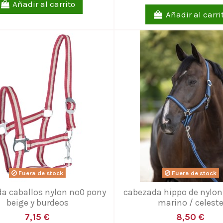
Añadir al carrito
Añadir al carri
Fuera de stock
Fuera de stock
a caballos nylon nº0 pony
cabezada hippo de nylon 
beige y burdeos
marino / celest
7,15 €
8,50 €