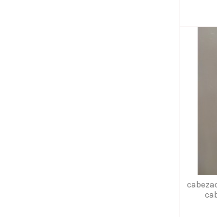
cabezad
cab