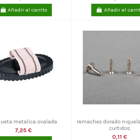
Añadir al carrito
Añadir al carri
queta metalica ovalada
remaches dorado niquelad
curtidos
7,25 €
0,11 €