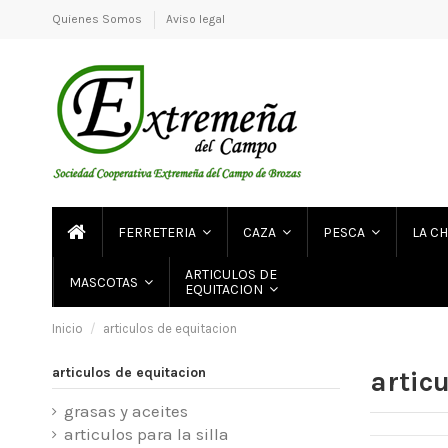
Quienes Somos
Aviso legal
FERRETERIA
CAZA
PESCA
LA C
ARTICULOS DE
MASCOTAS
EQUITACION
Inicio
articulos de equitacion
articulos de equitacion
artic
grasas y aceites
articulos para la silla