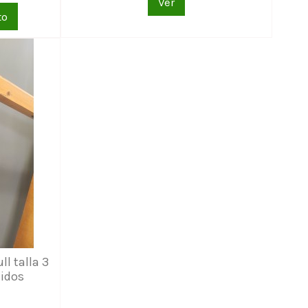
Ver
to
l talla 3
tidos