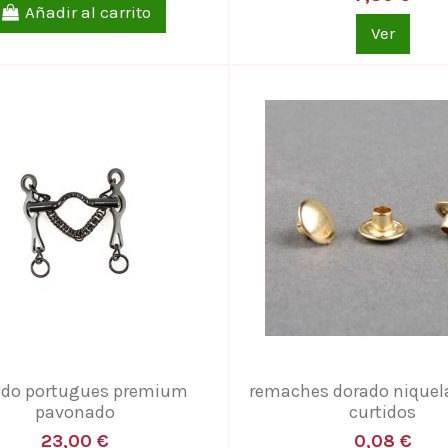
Añadir al carrito
Ver
do portugues premium
remaches dorado niquela
pavonado
curtidos
23,00 €
0,08 €