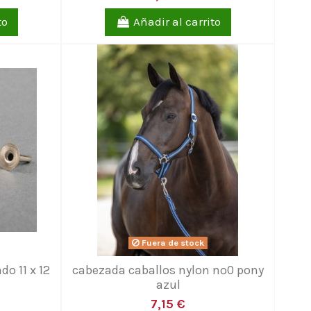
to
Añadir al carrito
Fuera de stock
o 11 x 12
cabezada caballos nylon nº0 pony
azul
7,15 €