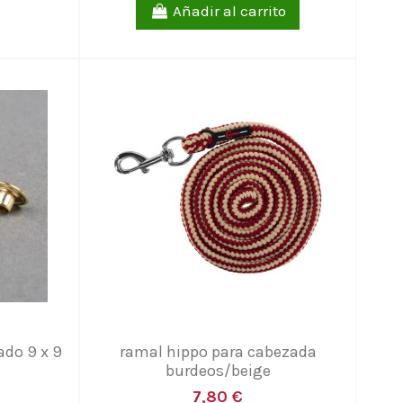
Añadir al carrito
do 9 x 9
ramal hippo para cabezada
burdeos/beige
7,80 €