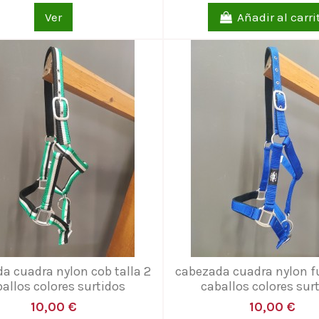
Ver
Añadir al carri
a cuadra nylon cob talla 2
cabezada cuadra nylon ful
allos colores surtidos
caballos colores sur
10,00 €
10,00 €