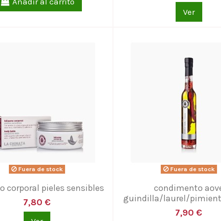
Añadir al carrito
Ver
Fuera de stock
Fuera de stock
 corporal pieles sensibles
condimento aov
guindilla/laurel/pimien
7,80 €
7,90 €