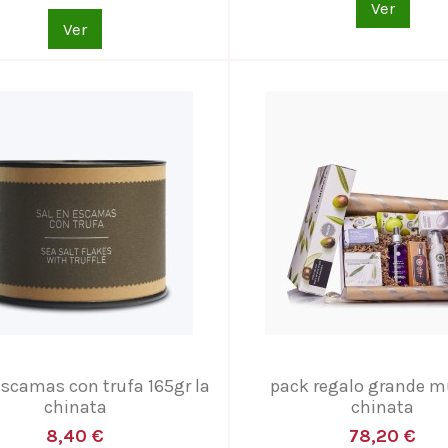
Ver
Ver
escamas con trufa 165gr la
pack regalo grande mu
chinata
chinata
8,40 €
78,20 €