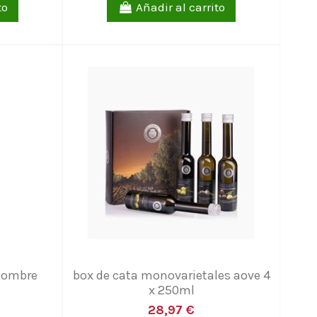
to
Añadir al carrito
hombre
box de cata monovarietales aove 4
x 250ml
28,97 €