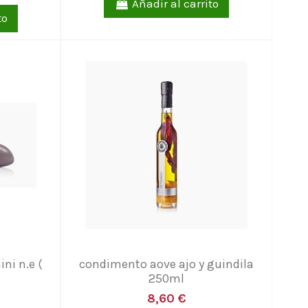
Añadir al carrito
to
ni n.e (
condimento aove ajo y guindila
250ml
8,60 €