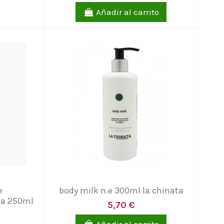
Añadir al carrito
e
body milk n.e 300ml la chinata
ta 250ml
5,70 €