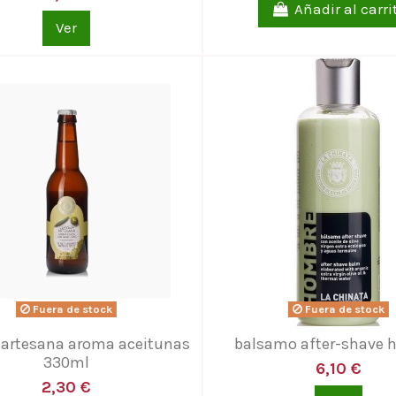
Añadir al carri
Ver
Fuera de stock
Fuera de stock
 artesana aroma aceitunas
balsamo after-shave 
330ml
6,10 €
2,30 €