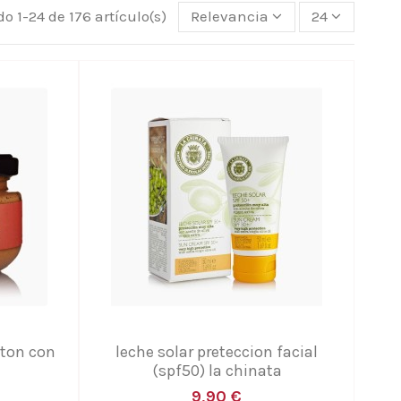
o 1-24 de 176 artículo(s)
Relevancia
24
nton con
leche solar preteccion facial
(spf50) la chinata
9,90 €