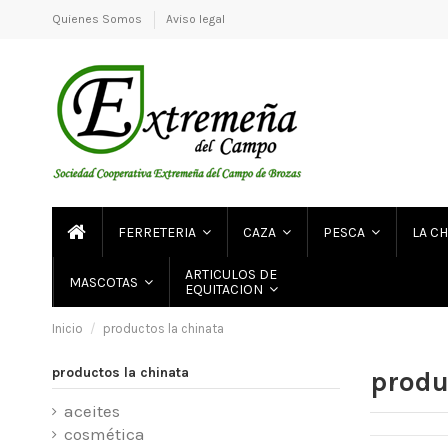
Quienes Somos
Aviso legal
FERRETERIA
CAZA
PESCA
LA C
ARTICULOS DE
MASCOTAS
EQUITACION
Inicio
productos la chinata
productos la chinata
produ
aceites
cosmética