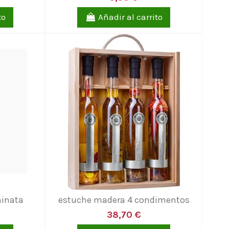
to
Añadir al carrito
hinata
estuche madera 4 condimentos
38,70 €