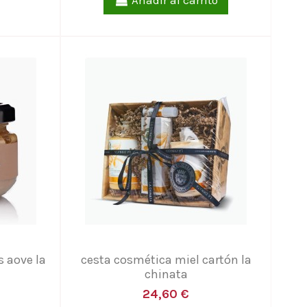
Añadir al carrito
s aove la
cesta cosmética miel cartón la
chinata
24,60 €