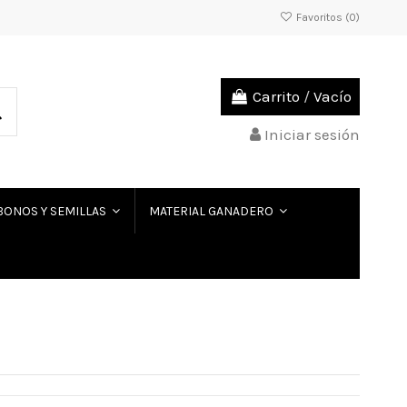
Favoritos (
0
)
Carrito
/
Vacío
Iniciar sesión
BONOS Y SEMILLAS
MATERIAL GANADERO