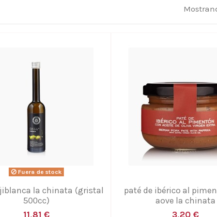
Mostrand
Fuera de stock
iblanca la chinata (gristal
paté de ibérico al pime
500cc)
aove la chinata
11,81 €
3,20 €