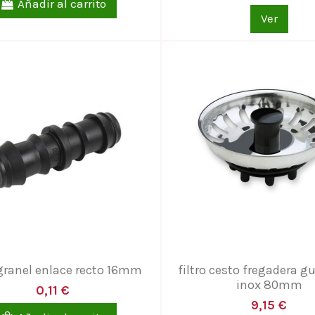
Añadir al carrito
Ver
granel enlace recto 16mm
filtro cesto fregadera g
inox 80mm
0,11 €
9,15 €