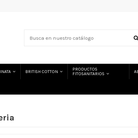
PRODUCTOS
HINATA
BRITISH COTTON
A
FITOSANITARIOS
eria