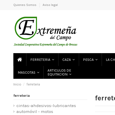
Quienes Somos
Aviso legal
FERRETERIA
CAZA
PESCA
LA C
ARTICULOS DE
MASCOTAS
EQUITACION
Inicio
ferreteria
ferreteria
ferret
cintas-ahdesivos-lubricantes
automóvil - motos