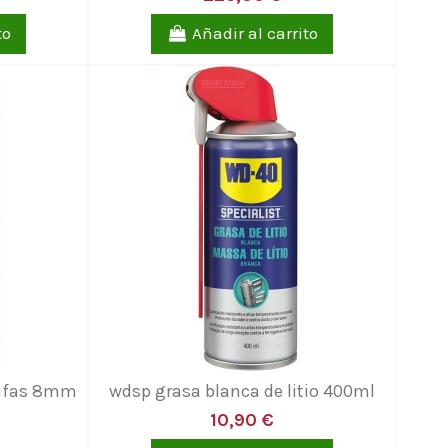
to
Añadir al carrito
tufas 8mm
wdsp grasa blanca de litio 400ml
10,90 €