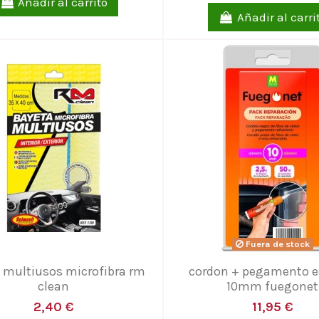
Añadir al carrito
Añadir al carri
Fuera de stock
 multiusos microfibra rm
cordon + pegamento e
clean
10mm fuegonet
2,40 €
11,95 €