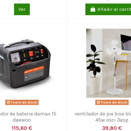
Ver
Añadir al carri
Fuera de stock
Fuera de stock
dor de bateria damax 15
ventilador de pie bise b
daewoo
45w osci 3asp
115,60 €
39,80 €