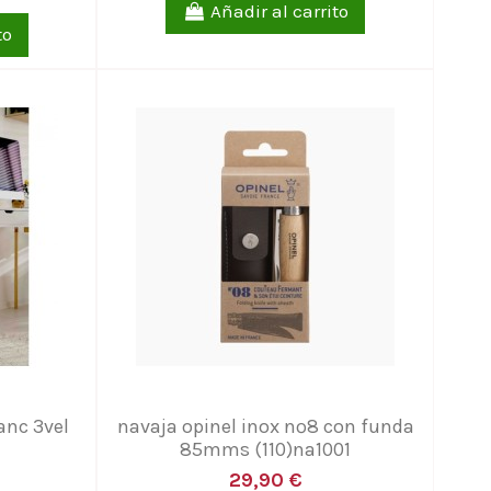
Añadir al carrito
to
lanc 3vel
navaja opinel inox nº8 con funda
85mms (110)na1001
29,90 €