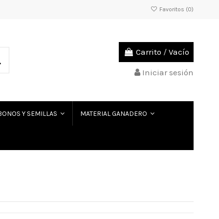
Favoritos (
0
)
Carrito
/
Vacío
Iniciar sesión
BONOS Y SEMILLAS
MATERIAL GANADERO