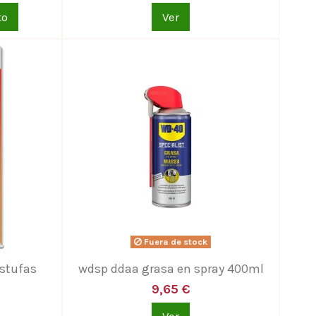
to
Ver
Fuera de stock
stufas
wdsp ddaa grasa en spray 400ml
9,65 €