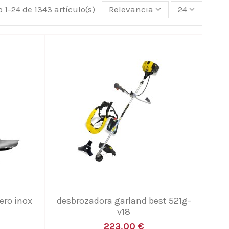
 1-24 de 1343 artículo(s)
Relevancia
24
cero inox
desbrozadora garland best 521g-
v18
223,00 €