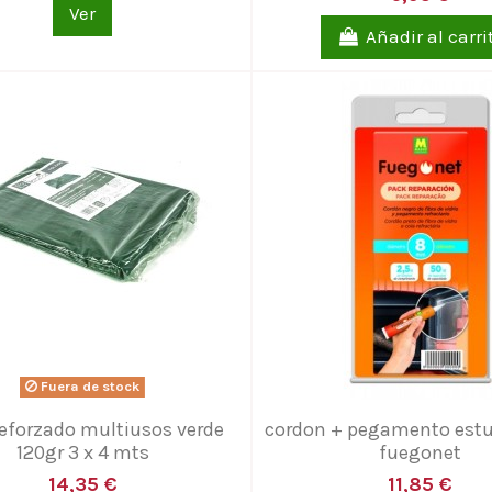
Ver
Añadir al carri
Fuera de stock
reforzado multiusos verde
cordon + pegamento es
120gr 3 x 4 mts
fuegonet
14,35 €
11,85 €