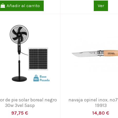
Añadir al carrito
Ver
or de pie solar boreal negro
navaja opinel inox. n
30w 3vel 5asp
19913
97,75 €
14,80 €