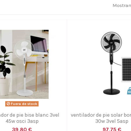
Mostran
Fuera de stock
ador de pie bise blanc 3vel
ventilador de pie solar bo
45w osci 3asp
30w 3vel 5asp
39,80 €
97,75 €