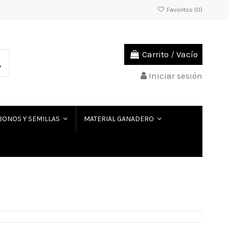
Favoritos (
0
)
Carrito
/
Vacío
Iniciar sesión
BONOS Y SEMILLAS
MATERIAL GANADERO