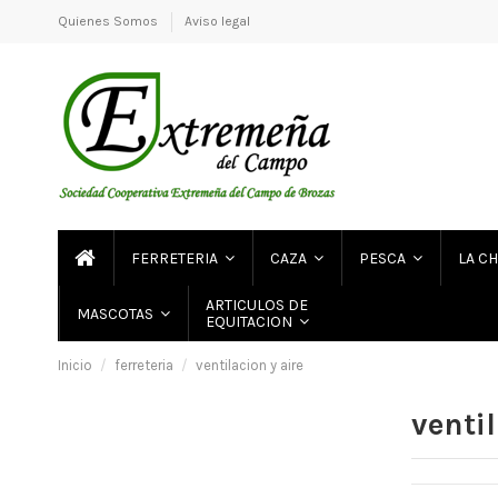
Quienes Somos
Aviso legal
FERRETERIA
CAZA
PESCA
LA C
ARTICULOS DE
MASCOTAS
EQUITACION
Inicio
ferreteria
ventilacion y aire
ventil