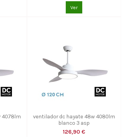
Ver
w 4078lm
ventilador dc hayate 48w 4080lm
blanco 3 asp
126,90 €