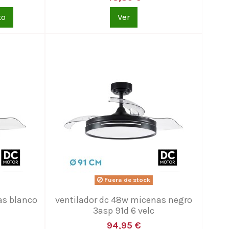
to
Ver
Fuera de stock
as blanco
ventilador dc 48w micenas negro
3asp 91d 6 velc
94,95 €