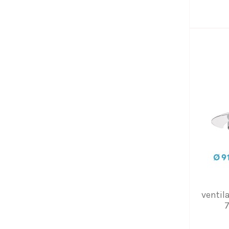
ventil
7