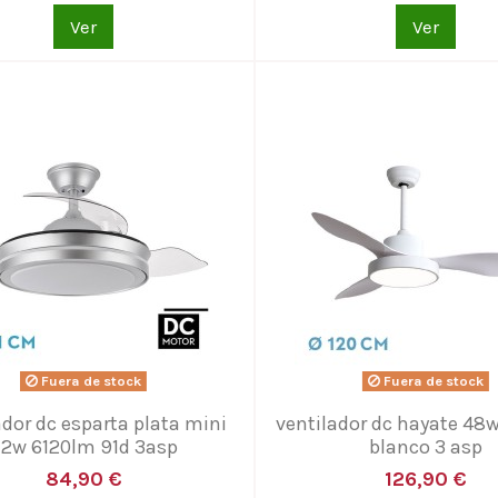
Ver
Ver
Fuera de stock
Fuera de stock
ador dc esparta plata mini
ventilador dc hayate 48
2w 6120lm 91d 3asp
blanco 3 asp
84,90 €
126,90 €