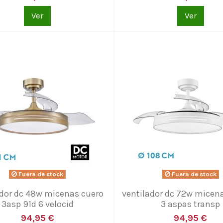
Ver
Ver
Fuera de stock
Fuera de stock
ador dc 48w micenas cuero
ventilador dc 72w micen
3asp 91d 6 velocid
3 aspas transp
94,95 €
94,95 €