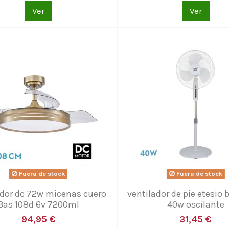
Ver
Ver
Fuera de stock
Fuera de stock
ador dc 72w micenas cuero
ventilador de pie etesio 
3as 108d 6v 7200ml
40w oscilante
94,95 €
31,45 €