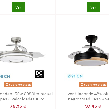
Ver
Ver
Fuera de stock
Fuera de stock
dor dani 59w 6980lm niquel
ventilador dc 48w ol
spas 6 velocidades 107d
negro/mad 3asp 6 ve
78,95 €
97,45 €