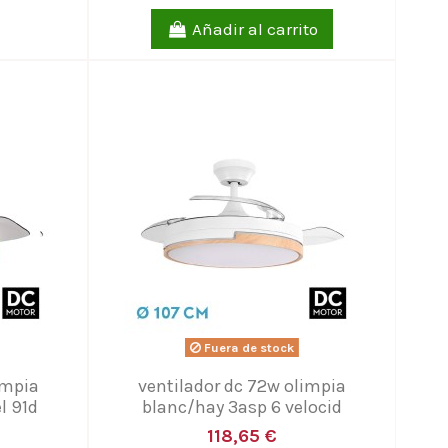
Añadir al carrito
Fuera de stock
impia
ventilador dc 72w olimpia
l 91d
blanc/hay 3asp 6 velocid
118,65 €