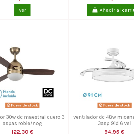
Ver
Añadir al carri
Fuera de stock
Fuera de stock
dor 30w dc maestral cuero 3
ventilador dc 48w micen
aspas roble/nog
3asp 91d 6 vel
122,30 €
94,95 €