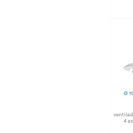
ventila
4 a