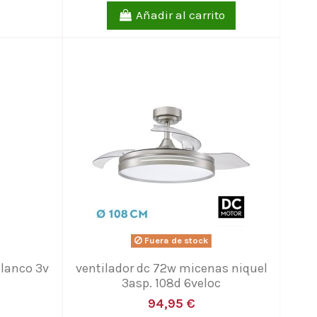
Añadir al carrito
Fuera de stock
blanco 3v
ventilador dc 72w micenas niquel
3asp. 108d 6veloc
94,95 €