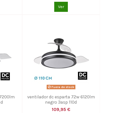
Ver
Fuera de stock
 7200lm
ventilador dc esparta 72w 6120lm
id
negro 3asp 110d
109,95 €