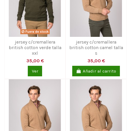
Fuera de stock
jersey c/cremallera
jersey c/cremallera
british cotton verde talla
british cotton camel talla
xxl
s
35,00 €
35,00 €
Ver
Añadir al carrito