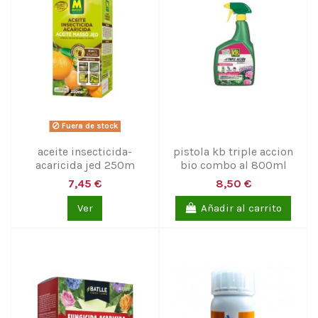
Fuera de stock
aceite insecticida-
pistola kb triple accion
acaricida jed 250m
bio combo al 800ml
7,45 €
8,50 €
Ver
Añadir al carrito