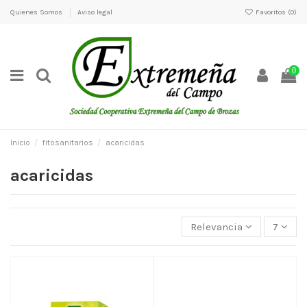
Quienes Somos
Aviso legal
Favoritos (
0
)
0
Inicio
fitosanitarios
acaricidas
acaricidas
Relevancia
7