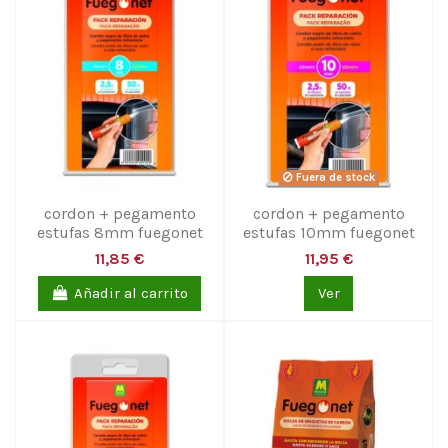
Fuera de stock
cordon + pegamento
cordon + pegamento
estufas 8mm fuegonet
estufas 10mm fuegonet
11,85 €
11,95 €
Añadir al carrito
Ver