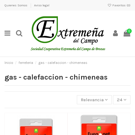
Quienes Somos
Aviso legal
Favoritos (
0
)
0
Inicio
ferreteria
gas - calefaccion - chimeneas
gas - calefaccion - chimeneas
Relevancia
24