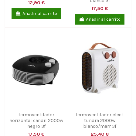
blanco 3f
12,90 €
17,50 €
Añadir al carrito
Añadir al carrito
termoventilador
termoventilador elect.
horizontal candil 2000w
tundra 2000w
negro 3f
blanco/marr 3f
17,50 €
25,40 €