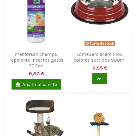
Fuera de stock
menforsan champu
comedero acero inox.
repelente insectos gatos
colores surtidos 900ml
300ml
6,85 €
9,80 €
Ver
Añadir al carrito