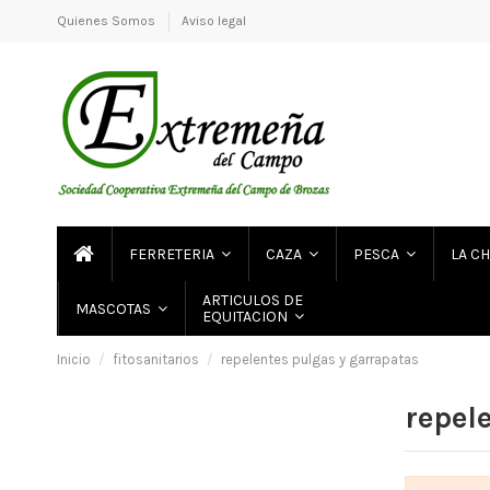
Quienes Somos
Aviso legal
FERRETERIA
CAZA
PESCA
LA C
ARTICULOS DE
MASCOTAS
EQUITACION
Inicio
fitosanitarios
repelentes pulgas y garrapatas
repel