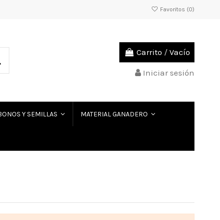
Favoritos (
0
)
Carrito
/
Vacío
Iniciar sesión
BONOS Y SEMILLAS
MATERIAL GANADERO