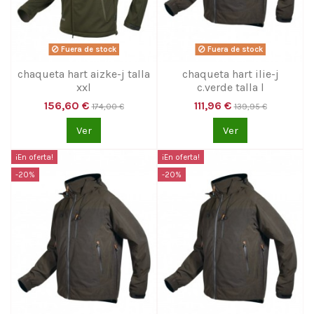
Fuera de stock
Fuera de stock
chaqueta hart aizke-j talla
chaqueta hart ilie-j
xxl
c.verde talla l
156,60 €
111,96 €
174,00 €
139,95 €
Ver
Ver
¡En oferta!
¡En oferta!
-20%
-20%