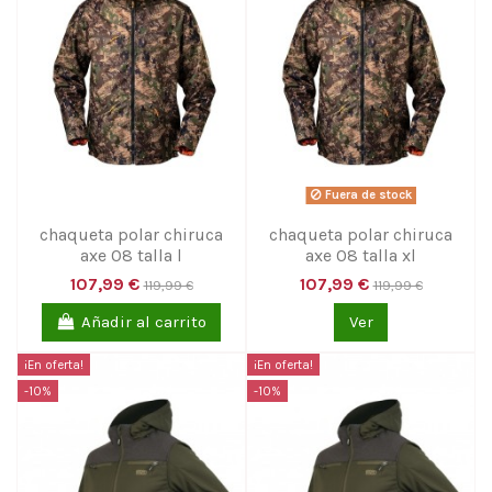
Fuera de stock
chaqueta polar chiruca
chaqueta polar chiruca
axe 08 talla l
axe 08 talla xl
107,99 €
107,99 €
119,99 €
119,99 €
Añadir al carrito
Ver
¡En oferta!
¡En oferta!
-10%
-10%