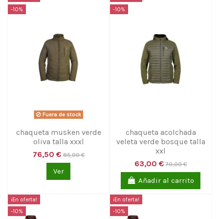
-10%
-10%
Fuera de stock
chaqueta musken verde
chaqueta acolchada
oliva talla xxxl
veleta verde bosque talla
xxl
76,50 €
85,00 €
63,00 €
70,00 €
Ver
Añadir al carrito
¡En oferta!
¡En oferta!
-10%
-10%