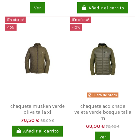
Ver
Añadir al carrito
¡En oferta!
¡En oferta!
-10%
-10%
Fuera de stock
chaqueta musken verde
chaqueta acolchada
oliva talla xl
veleta verde bosque talla
m
76,50 €
85,00 €
63,00 €
70,00 €
Añadir al carrito
Ver