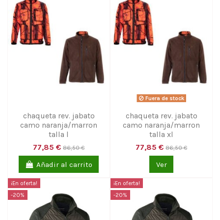
Fuera de stock
chaqueta rev. jabato
chaqueta rev. jabato
camo naranja/marron
camo naranja/marron
talla l
talla xl
77,85 €
77,85 €
86,50 €
86,50 €
Añadir al carrito
Ver
¡En oferta!
¡En oferta!
-20%
-20%