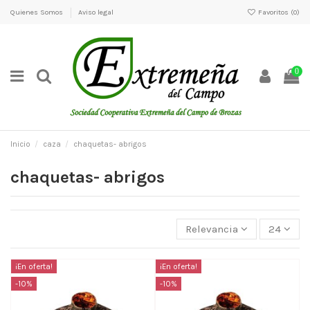
Quienes Somos
Aviso legal
Favoritos (
0
)
0
Inicio
caza
chaquetas- abrigos
chaquetas- abrigos
Relevancia
24
¡En oferta!
¡En oferta!
-10%
-10%