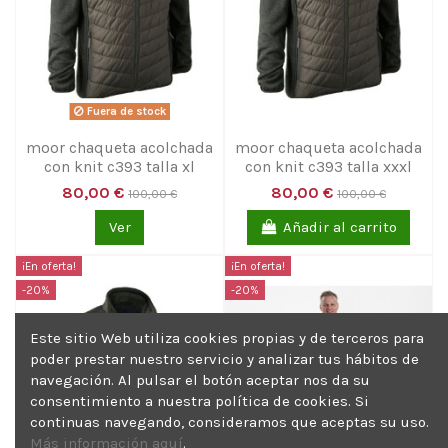
Fuera de stock
moor chaqueta acolchada
moor chaqueta acolchada
con knit c393 talla xl
con knit c393 talla xxxl
80,00 €
80,00 €
100,00 €
100,00 €
Ver
Añadir al carrito
¡En oferta!
¡En oferta!
-20%
-20%
Este sitio Web utiliza cookies propias y de terceros para
poder prestar nuestro servicio y analizar tus hábitos de
navegación. Al pulsar el botón aceptar nos da su
consentimiento a nuestra política de cookies. Si
continuas navegando, consideramos que aceptas su uso.
Más información aquí
.