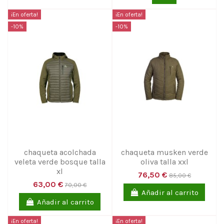
¡En oferta!
¡En oferta!
-10%
-10%
chaqueta acolchada
chaqueta musken verde
veleta verde bosque talla
oliva talla xxl
xl
76,50 €
85,00 €
63,00 €
70,00 €
Añadir al carrito
Añadir al carrito
¡En oferta!
¡En oferta!