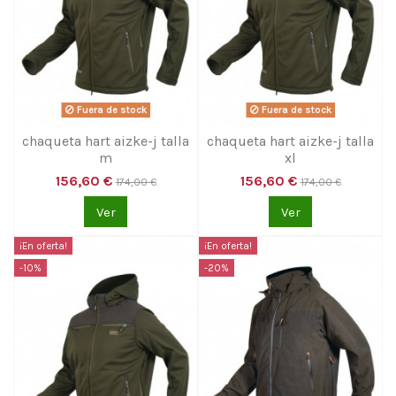
Fuera de stock
Fuera de stock
chaqueta hart aizke-j talla
chaqueta hart aizke-j talla
m
xl
156,60 €
156,60 €
174,00 €
174,00 €
Ver
Ver
¡En oferta!
¡En oferta!
-10%
-20%