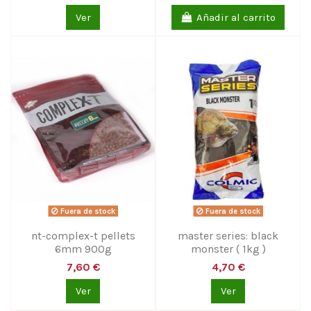
Ver
Añadir al carrito
Fuera de stock
Fuera de stock
nt-complex-t pellets
master series: black
6mm 900g
monster ( 1kg )
7,60 €
4,70 €
Ver
Ver