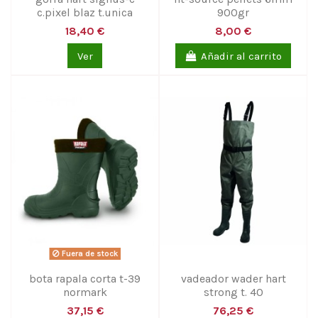
c.pixel blaz t.unica
900gr
18,40 €
8,00 €
Ver
Añadir al carrito
Fuera de stock
bota rapala corta t-39
vadeador wader hart
normark
strong t. 40
37,15 €
76,25 €