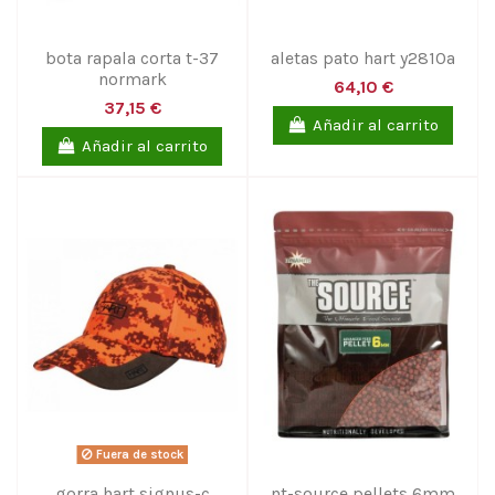
bota rapala corta t-37
aletas pato hart y2810a
normark
64,10 €
37,15 €
Añadir al carrito
Añadir al carrito
Fuera de stock
gorra hart signus-c
nt-source pellets 6mm