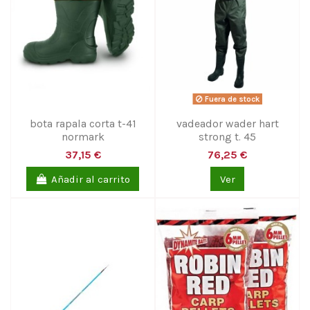
Fuera de stock
bota rapala corta t-41
vadeador wader hart
normark
strong t. 45
37,15 €
76,25 €
Añadir al carrito
Ver