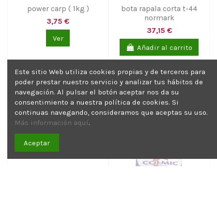
power carp ( 1kg )
bota rapala corta t-44
normark
3,75 €
37,15 €
Ver
Añadir al carrito
Este sitio Web utiliza cookies propias y de terceros para
poder prestar nuestro servicio y analizar tus hábitos de
navegación. Al pulsar el botón aceptar nos da su
consentimiento a nuestra política de cookies. Si
continuas navegando, consideramos que aceptas su uso.
Más información aquí
.
Aceptar
Fuera de stock
gorra hart tackle tª unica
master series: match
winner ( 1kg )
13,25 €