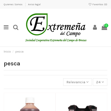
Quienes Somos
Aviso legal
Favoritos (
0
)
0
Inicio
pesca
pesca
Relevancia
24