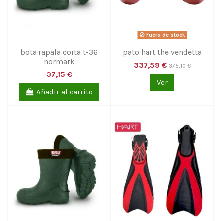
Fuera de stock
bota rapala corta t-36
pato hart the vendetta
normark
337,59 €
375,10 €
37,15 €
Ver
Añadir al carrito