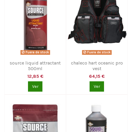
Fuera de stock
Fuera de stock
source liquid attractant
chaleco hart oceanic pro
500ml
vest
12,85 €
64,15 €
Ver
Ver