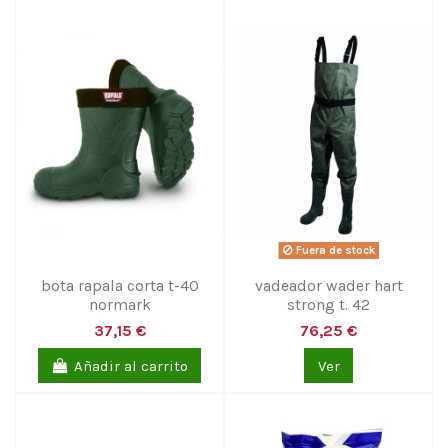
Fuera de stock
bota rapala corta t-40
vadeador wader hart
normark
strong t. 42
37,15 €
76,25 €
Añadir al carrito
Ver