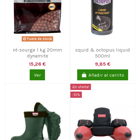
Fuera de stock
nt-sourge 1 kg 20mm
squid & octopus liquid
dynamite
500ml
15,26 €
9,85 €
Ver
Añadir al carrito
¡En oferta!
-10%