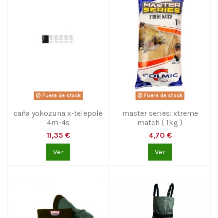
Fuera de stock
Fuera de stock
caña yokozuna x-telepole
master series: xtreme
4m-4s
match ( 1kg )
11,35 €
4,70 €
Ver
Ver