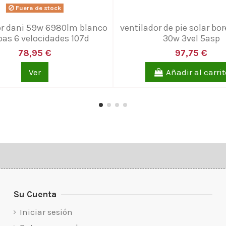
Fuera de stock
or dani 59w 6980lm blanco
ventilador de pie solar bo
pas 6 velocidades 107d
30w 3vel 5asp
78,95 €
97,75 €
Ver
Añadir al carrit
Su Cuenta
Iniciar sesión