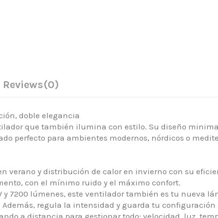
Reviews
(0)
ión, doble elegancia
ilador que también ilumina con estilo. Su diseño minimal
liado perfecto para ambientes modernos, nórdicos o medit
 en verano y distribución de calor en invierno con su efic
ento, con el mínimo ruido y el máximo confort.
W y 7200 lúmenes, este ventilador también es tu nueva lá
 Además, regula la intensidad y guarda tu configuración 
mando a distancia para gestionar todo: velocidad, luz, tem