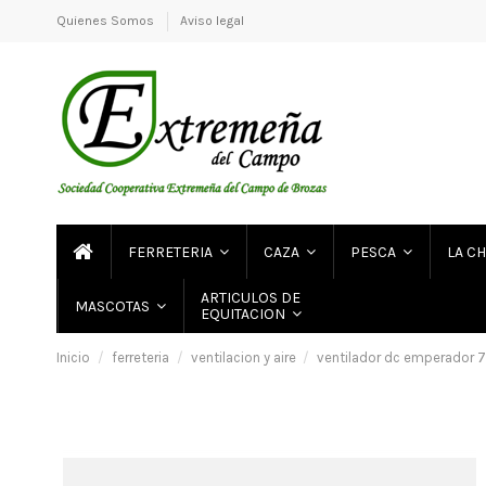
Quienes Somos
Aviso legal
FERRETERIA
CAZA
PESCA
LA C
ARTICULOS DE
MASCOTAS
EQUITACION
Inicio
ferreteria
ventilacion y aire
ventilador dc emperador 