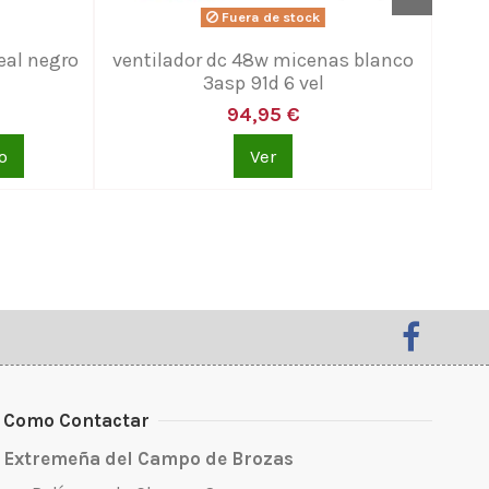
Fuera de stock
real negro
ventilador dc 48w micenas blanco
vent
3asp 91d 6 vel
94,95 €
o
Ver
Como Contactar
Extremeña del Campo de Brozas