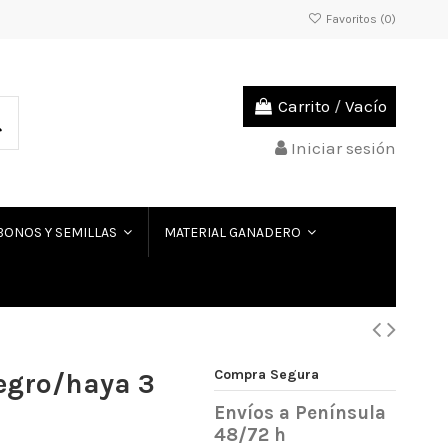
Favoritos (
0
)
Carrito
/
Vacío
Iniciar sesión
BONOS Y SEMILLAS
MATERIAL GANADERO
Compra Segura
egro/haya 3
Envíos a Península
48/72 h