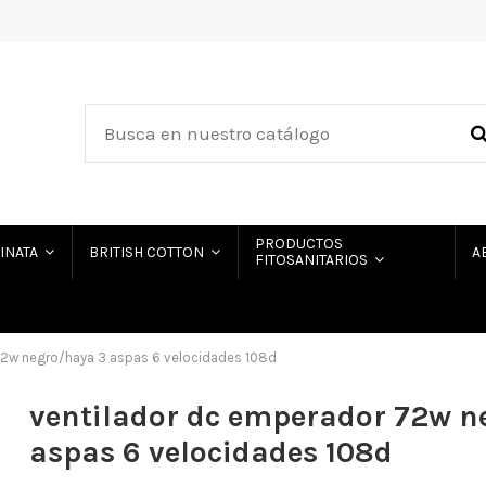
PRODUCTOS
HINATA
BRITISH COTTON
A
FITOSANITARIOS
72w negro/haya 3 aspas 6 velocidades 108d
ventilador dc emperador 72w n
aspas 6 velocidades 108d