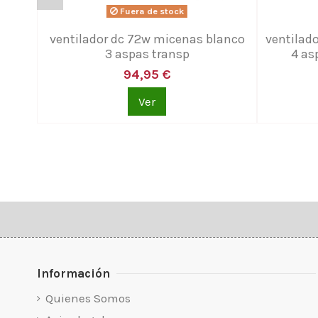
Fuera de stock
ventilador dc 72w micenas blanco
ventilad
3 aspas transp
4 as
94,95 €
Ver
Información
Quienes Somos