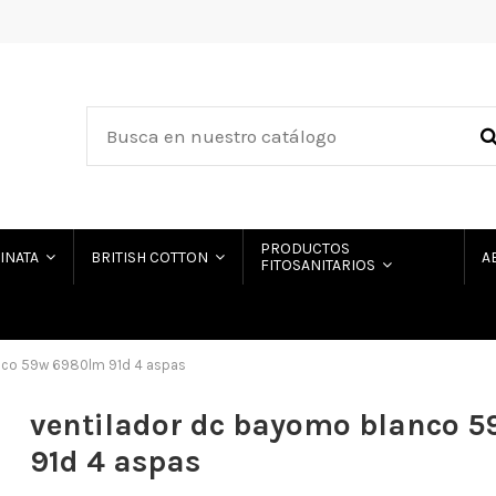
PRODUCTOS
HINATA
BRITISH COTTON
A
FITOSANITARIOS
nco 59w 6980lm 91d 4 aspas
ventilador dc bayomo blanco 
91d 4 aspas