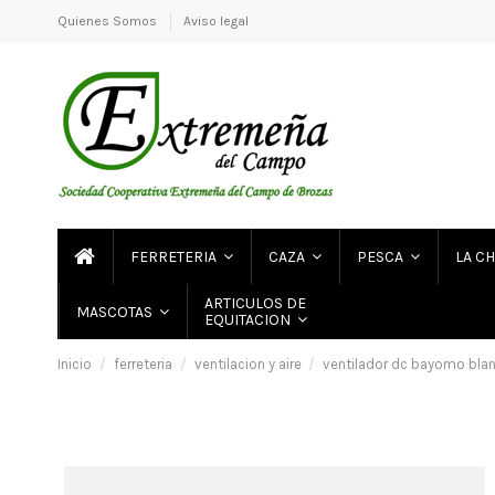
Quienes Somos
Aviso legal
FERRETERIA
CAZA
PESCA
LA C
ARTICULOS DE
MASCOTAS
EQUITACION
Inicio
ferreteria
ventilacion y aire
ventilador dc bayomo bla