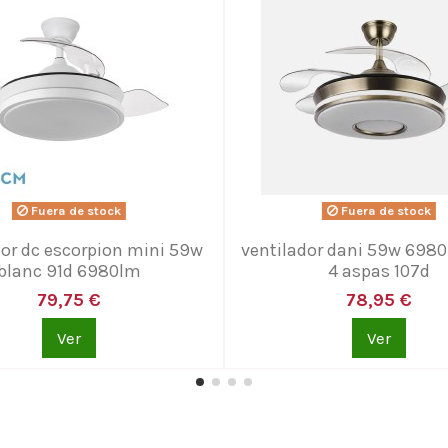
Fuera de stock
Fuera de stock
dor dc escorpion mini 59w
ventilador dani 59w 698
blanc 91d 6980lm
4 aspas 107d
79,75 €
78,95 €
Ver
Ver