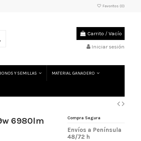
Favoritos (
0
)
Carrito
/
Vacío
Iniciar sesión
BONOS Y SEMILLAS
MATERIAL GANADERO
Compra Segura
59w 6980lm
Envíos a Península
48/72 h