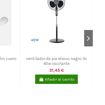
0lm cuero
ventilador de pie etesio negro 3v
vent
40w oscilante
31,45 €
Añadir al carrito