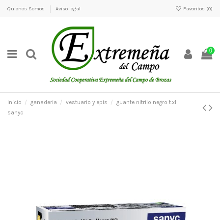
Quienes Somos
Aviso legal
Favoritos (
0
)
0
Inicio
ganaderia
vestuario y epis
guante nitrilo negro t.xl
sanyc