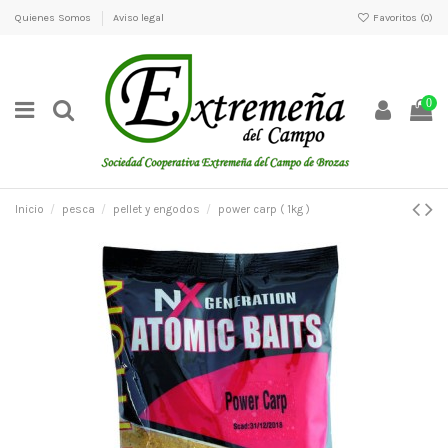
Quienes Somos
Aviso legal
Favoritos (
0
)
0
Inicio
pesca
pellet y engodos
power carp ( 1kg )