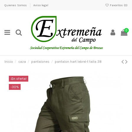
Quienes Somos
Aviso legal
Favoritos (
0
)
0
Inicio
caza
pantalones
pantalon hart lebrel-t talla 38
¡En oferta!
-30%