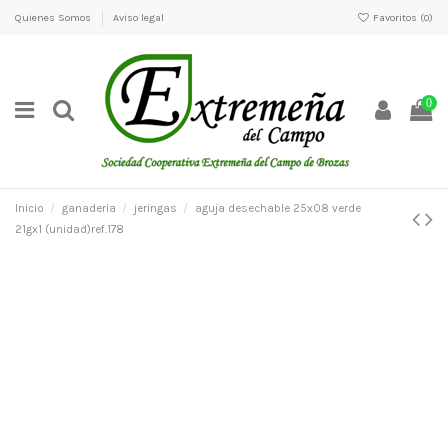
Quienes Somos
Aviso legal
Favoritos (
0
)
0
Inicio
ganaderia
jeringas
aguja desechable 25x08 verde
21gx1 (unidad)ref.178