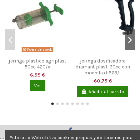
Fuera de stock
jeringa plastico agriplast
jeringa dosificadora
50cc 420/a
diamant plast. 30cc con
mochila di565/i
6,55 €
60,75 €
Ver
Añadir al carrito
Este sitio Web utiliza cookies propias y de terceros para