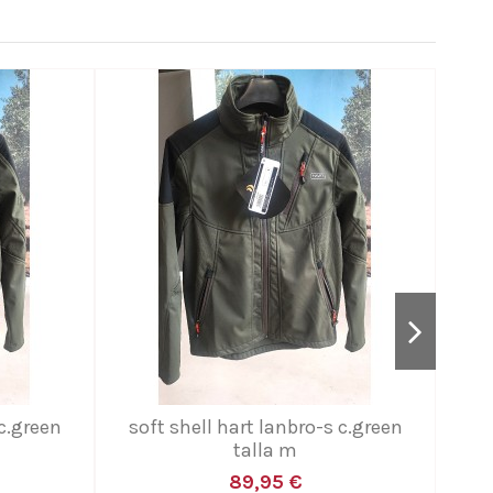
¡En ofer
-10%
 c.green
soft shell hart lanbro-s c.green
chaq
talla m
89,95 €