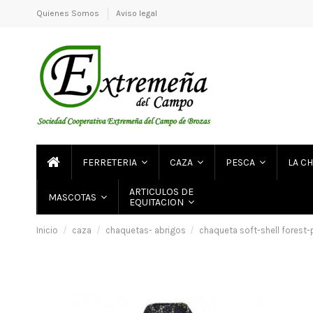
Quienes Somos
Aviso legal
FERRETERIA
CAZA
PESCA
LA C
ARTICULOS DE
MASCOTAS
EQUITACION
Inicio
caza
chaquetas- abrigos
chaqueta soft-shell forest-p