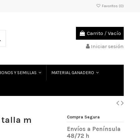
Favoritos (
0
)
Carrito
/
Vacío
Iniciar sesión
BONOS Y SEMILLAS
MATERIAL GANADERO
Compra Segura
 talla m
Envíos a Península
48/72 h