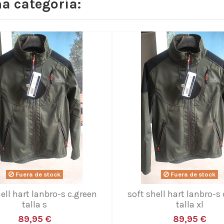
a categoría:
Fuera de stock
Fuera de stock
ell hart lanbro-s c.green
soft shell hart lanbro-s
talla s
talla xl
89,95 €
89,95 €