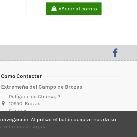
Añadir al carrito
Como Contactar
Extremeña del Campo de Brozas
Polígono de Charca, 2
10950, Brozas
Cáceres
e navegación. Al pulsar el botón aceptar nos da su
647 64 88 45
 información aquí
.
acorexbrozas@gmail.com