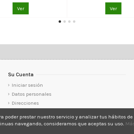
Ver
Ver
Su Cuenta
Iniciar sesión
Datos personales
Direcciones
Historial de pedidos
ara poder prestar nuestro servicio y analizar tus hábitos d
ontinuas navegando, consideramos que aceptas su uso.
Más