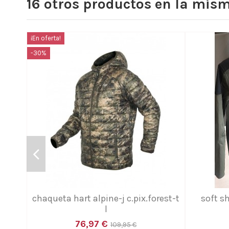
16 otros productos en la mism
¡En oferta!
-30%
chaqueta hart alpine-j c.pix.forest-t
soft sh
l
76,97 €
109,95 €