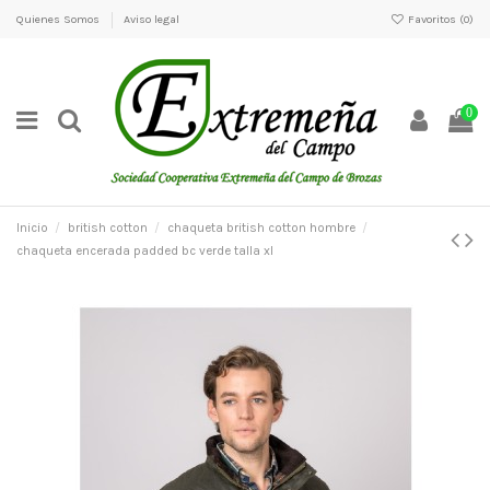
Quienes Somos
Aviso legal
Favoritos (
0
)
0
Inicio
british cotton
chaqueta british cotton hombre
chaqueta encerada padded bc verde talla xl