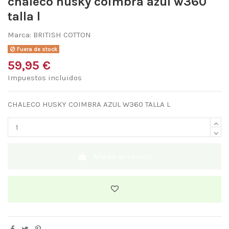
chaleco husky coimbra azul w360
talla l
Marca:
BRITISH COTTON
Fuera de stock
59,95 €
Impuestos incluidos
CHALECO HUSKY COIMBRA AZUL W360 TALLA L
Añadir al carrito