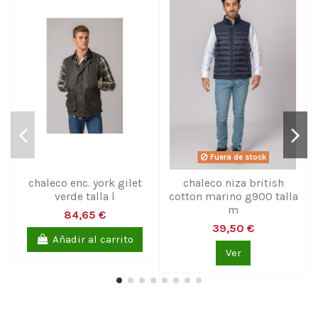
Fuera de stock
chaleco enc. york gilet
chaleco niza british
verde talla l
cotton marino g900 talla
m
84,65 €
39,50 €
Añadir al carrito
Ver