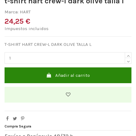
t-shirt hart crew-l dark olive talla l
Marca:
HART
24,25 €
Impuestos incluidos
T-SHIRT HART CREW-L DARK OLIVE TALLA L
Añadir al carrito
Compra Segura