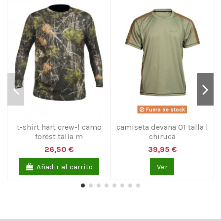
Fuera de stock
t-shirt hart crew-l camo
camiseta devana 01 talla l
forest talla m
chiruca
26,50 €
39,95 €
Añadir al carrito
Ver