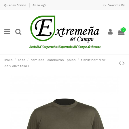
Quienes Somos
Aviso legal
Favoritos (
0
)
0
Inicio
caza
camisas - camisetas - polos
t-shirt hart crew-l
dark olive talla l