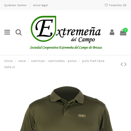
Quienes Somos
Aviso legal
Favoritos (
0
)
0
Inicio
caza
camisas - camisetas - polos
polo hart lasa
talla xl